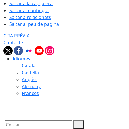
Saltar a la capçalera
Saltar al contingut
Saltar a relacionats
Saltar al peu de pàgina
CITA PRÈVIA
Contacte
Idiomes
Català
Castellà
Anglès
Alemany
Francès
06.08.2026 | 16:49