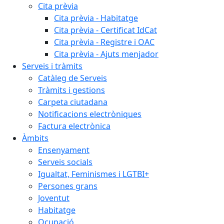
Cita prèvia
Cita prèvia - Habitatge
Cita prèvia - Certificat IdCat
Cita prèvia - Registre i OAC
Cita prèvia - Ajuts menjador
Serveis i tràmits
Catàleg de Serveis
Tràmits i gestions
Carpeta ciutadana
Notificacions electròniques
Factura electrònica
Àmbits
Ensenyament
Serveis socials
Igualtat, Feminismes i LGTBI+
Persones grans
Joventut
Habitatge
Ocupació