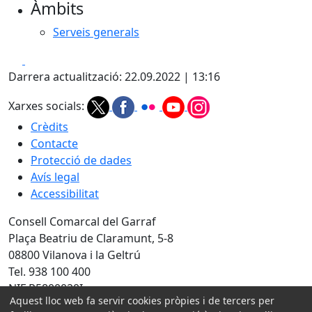
Àmbits
Serveis generals
Facebook
X
Darrera actualització: 22.09.2022 | 13:16
Xarxes socials:
Crèdits
Contacte
Protecció de dades
Avís legal
Accessibilitat
Consell Comarcal del Garraf
Plaça Beatriu de Claramunt, 5-8
08800 Vilanova i la Geltrú
Tel. 938 100 400
NIF P5800020I
Aquest lloc web fa servir cookies pròpies i de tercers per