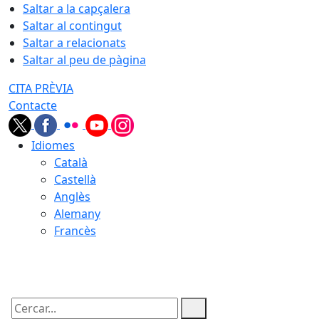
Saltar a la capçalera
Saltar al contingut
Saltar a relacionats
Saltar al peu de pàgina
CITA PRÈVIA
Contacte
Idiomes
Català
Castellà
Anglès
Alemany
Francès
07.08.2026 | 13:03