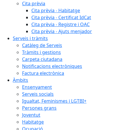
Cita prèvia
Cita prèvia - Habitatge
Cita prèvia - Certificat IdCat
Cita prèvia - Registre i OAC
Cita prèvia - Ajuts menjador
Serveis i tràmits
Catàleg de Serveis
Tràmits i gestions
Carpeta ciutadana
Notificacions electròniques
Factura electrònica
Àmbits
Ensenyament
Serveis socials
Igualtat, Feminismes i LGTBI+
Persones grans
Joventut
Habitatge
Ocupació