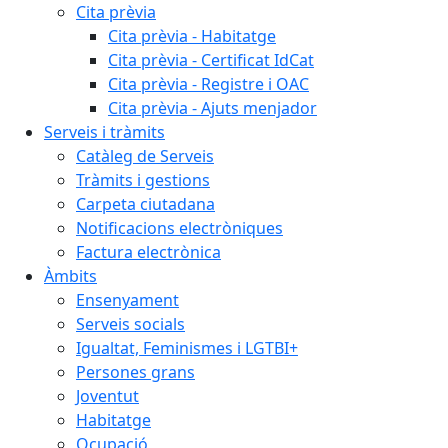
Cita prèvia
Cita prèvia - Habitatge
Cita prèvia - Certificat IdCat
Cita prèvia - Registre i OAC
Cita prèvia - Ajuts menjador
Serveis i tràmits
Catàleg de Serveis
Tràmits i gestions
Carpeta ciutadana
Notificacions electròniques
Factura electrònica
Àmbits
Ensenyament
Serveis socials
Igualtat, Feminismes i LGTBI+
Persones grans
Joventut
Habitatge
Ocupació