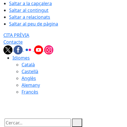
Saltar a la capçalera
Saltar al contingut
Saltar a relacionats
Saltar al peu de pàgina
CITA PRÈVIA
Contacte
Idiomes
Català
Castellà
Anglès
Alemany
Francès
06.08.2026 | 11:35