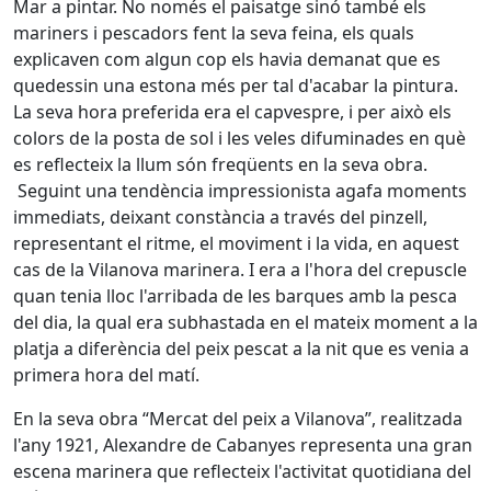
Mar a pintar. No només el paisatge sinó també els
mariners i pescadors fent la seva feina, els quals
explicaven com algun cop els havia demanat que es
quedessin una estona més per tal d'acabar la pintura.
La seva hora preferida era el capvespre, i per això els
colors de la posta de sol i les veles difuminades en què
es reflecteix la llum són freqüents en la seva obra.
Seguint una tendència impressionista agafa moments
immediats, deixant constància a través del pinzell,
representant el ritme, el moviment i la vida, en aquest
cas de la Vilanova marinera. I era a l'hora del crepuscle
quan tenia lloc l'arribada de les barques amb la pesca
del dia, la qual era subhastada en el mateix moment a la
platja a diferència del peix pescat a la nit que es venia a
primera hora del matí.
En la seva obra “Mercat del peix a Vilanova”, realitzada
l'any 1921, Alexandre de Cabanyes representa una gran
escena marinera que reflecteix l'activitat quotidiana del