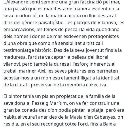
L'Alexandre sentí sempre una gran fascinació pel mar,
una passió que es manifesta de manera evident en la
seva producció, on la marina ocupa un lloc destacat
dins del gènere paisatgístic. Les platges de Vilanova, les
embarcacions, les feines de pesca i la vida quotidiana
dels homes i dones de mar esdevenen protagonistes
d'una obra que combinà sensibilitat artística i
testimoniatge històric. Des de la seva joventut fins a la
maduresa, l'artista va captar la bellesa del litoral
vilanoví, però també la duresa i l'esforç inherents al
treball mariner. Així, les seves pintures ens permeten
acostar-nos a un món estretament lligat a la identitat
de la ciutat i preservar-ne la memòria col·lectiva.
El pintor tenia un pis en propietat de la família de la
seva dona al Passeig Marítim, on va fer construir una
gran balconada des d'on podia pintar la platja, però era
habitual veure’l anar des de la Masia d'en Cabanyes, on
residia, en el seu reconegut cotxe Ford, fins a Baix a