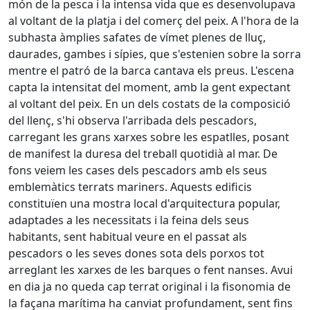
món de la pesca i la intensa vida que es desenvolupava
al voltant de la platja i del comerç del peix. A l'hora de la
subhasta àmplies safates de vímet plenes de lluç,
daurades, gambes i sípies, que s'estenien sobre la sorra
mentre el patró de la barca cantava els preus. L'escena
capta la intensitat del moment, amb la gent expectant
al voltant del peix. En un dels costats de la composició
del llenç, s'hi observa l'arribada dels pescadors,
carregant les grans xarxes sobre les espatlles, posant
de manifest la duresa del treball quotidià al mar. De
fons veiem les cases dels pescadors amb els seus
emblemàtics terrats mariners. Aquests edificis
constituïen una mostra local d'arquitectura popular,
adaptades a les necessitats i la feina dels seus
habitants, sent habitual veure en el passat als
pescadors o les seves dones sota dels porxos tot
arreglant les xarxes de les barques o fent nanses. Avui
en dia ja no queda cap terrat original i la fisonomia de
la façana marítima ha canviat profundament, sent fins