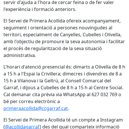
servir d'ajuda a l'hora de cercar feina o de fer valer
l'experiència i formació anteriors.
El Servei de Primera Acollida ofereix acompanyament,
seguiment i orientació a persones nouvingudes al
territori, especialment de Canyelles, Cubelles i Olivella,
amb l'objectiu de promoure la seva autonomia i facilitar
el procés de regularització de la seva situació
administrativa.
L'horari d'atenció presencial és: dimarts a Olivella de 8 h
a 15 h a l'Espai la Crivillera; dimecres i divendres de 8 a
15 h a Vilanova i la Geltrú, al Consell Comarcal del
Garraf, i dijous a Cubelles de 8 h a 15 h al Centre Social.
Cal demanar cita prèvia via WhatsApp al 627 032 769 o
bé per correu electrònic a
primeraacollida@ccgarraf.cat
.
El Servei de Primera Acollida té un compte a Instagram
(
@acollidagarraf
) des del qual comparteix informació