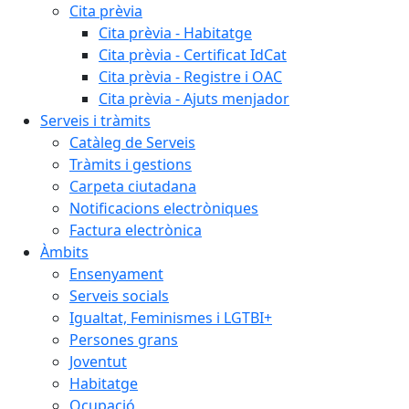
Cita prèvia
Cita prèvia - Habitatge
Cita prèvia - Certificat IdCat
Cita prèvia - Registre i OAC
Cita prèvia - Ajuts menjador
Serveis i tràmits
Catàleg de Serveis
Tràmits i gestions
Carpeta ciutadana
Notificacions electròniques
Factura electrònica
Àmbits
Ensenyament
Serveis socials
Igualtat, Feminismes i LGTBI+
Persones grans
Joventut
Habitatge
Ocupació