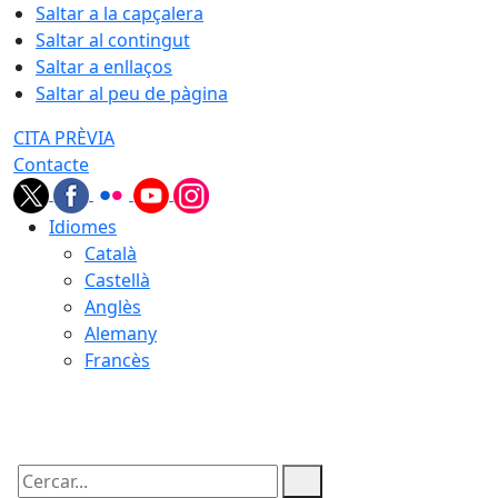
Saltar a la capçalera
Saltar al contingut
Saltar a enllaços
Saltar al peu de pàgina
CITA PRÈVIA
Contacte
Idiomes
Català
Castellà
Anglès
Alemany
Francès
07.08.2026 | 12:04