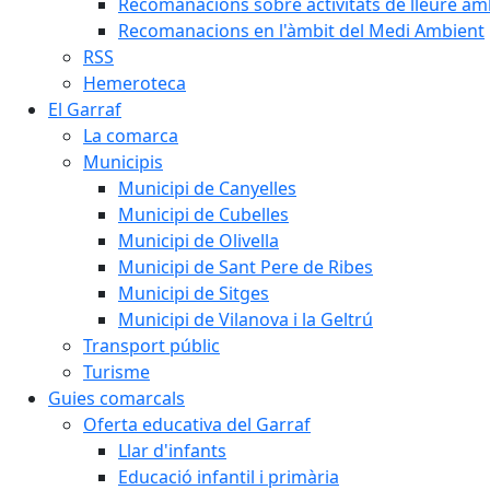
Recomanacions sobre activitats de lleure a
Recomanacions en l'àmbit del Medi Ambient
RSS
Hemeroteca
El Garraf
La comarca
Municipis
Municipi de Canyelles
Municipi de Cubelles
Municipi de Olivella
Municipi de Sant Pere de Ribes
Municipi de Sitges
Municipi de Vilanova i la Geltrú
Transport públic
Turisme
Guies comarcals
Oferta educativa del Garraf
Llar d'infants
Educació infantil i primària