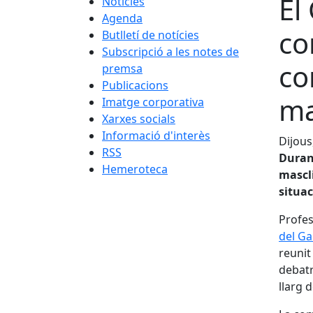
El
Notícies
Agenda
co
Butlletí de notícies
Subscripció a les notes de
co
premsa
Publicacions
ma
Imatge corporativa
Xarxes socials
Informació d'interès
Dijous
RSS
Durant
Hemeroteca
mascli
situac
Profes
del Ga
reunit
debatr
llarg d