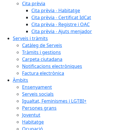
Cita prèvia
Cita prèvia - Habitatge
Cita prèvia - Certificat IdCat
Cita prèvia - Registre i OAC
Cita prèvia - Ajuts menjador
Serveis i tràmits
Catàleg de Serveis
Tràmits i gestions
Carpeta ciutadana
Notificacions electròniques
Factura electrònica
Àmbits
Ensenyament
Serveis socials
Igualtat, Feminismes i LGTBI+
Persones grans
Joventut
Habitatge
Ocupació