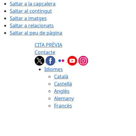
Saltar a la capçalera
Saltar al contingut
Saltar a imatges
Saltar a relacionats
Saltar al peu de pàgina
CITA PRÈVIA
Contacte
Idiomes
Català
Castellà
Anglès
Alemany
Francès
07.08.2026 | 16:01