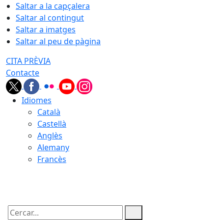
Saltar a la capçalera
Saltar al contingut
Saltar a imatges
Saltar al peu de pàgina
CITA PRÈVIA
Contacte
Idiomes
Català
Castellà
Anglès
Alemany
Francès
06.08.2026 | 20:17