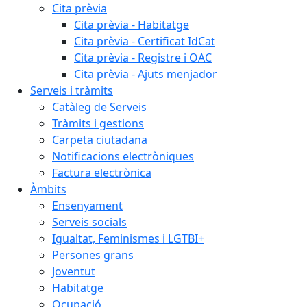
Cita prèvia
Cita prèvia - Habitatge
Cita prèvia - Certificat IdCat
Cita prèvia - Registre i OAC
Cita prèvia - Ajuts menjador
Serveis i tràmits
Catàleg de Serveis
Tràmits i gestions
Carpeta ciutadana
Notificacions electròniques
Factura electrònica
Àmbits
Ensenyament
Serveis socials
Igualtat, Feminismes i LGTBI+
Persones grans
Joventut
Habitatge
Ocupació