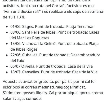
biodiversitat de cada municipi, amb un total de 6
activitats, fent una ruta pel Garraf. L'activitat es diu
“Fem una BioGarraf?” i es realitzarà els caps de setmana
de 10 a 13 h.
01/06. Sitges. Punt de trobada: Platja Terramar
08/06. Sant Pere de Ribes. Punt de trobada: Cases
del Mar. Les Roquetes
15/06. Vilanova i la Geltrú. Punt de trobada: Platja
de Ribes Roges
22/06. Cubelles. Punt de trobada: Desembocadura
del Foix
06/07 Olivella. Punt de trobada: Casa de la Vila
13/07. Canyelles. Punt de trobada: Casa de la Vila
Aquesta activitat és gratuïta, per participar-hi cal fer
inscripció al correu medinatural@ccgarraf.cat.
S’admeten gossos lligats. Cal portar aigua, gorra, crema
solar i calçat còmode.