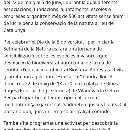
del 22 de maig al 5 de juny, i durant la qual diferents
associacions, fundacions, ajuntaments, escoles o
empreses organitzen més de 500 activitats sense ànim
de lucre per a la conservació de la natura arreu de
Catalunya.
Per celebrar el Dia de la Biodiversitat i per iniciar la
Setmana de la Natura es farà una Jornada de
sensibilització sobre les espècies invasores que
desplacen la biodiversitat autòctona, de la mà de
l'entitat d'educació ambiental Biosfera. Aquesta activitat
gratuïta porta per nom “ExoGarraf” i tindrà lloc el
dimecres 22 de maig de 18 a 20 h a la platja de Ribes
Roges (Punt birding - Glorieta) de Vilanova i la Geltrú.
Per participar-hi cal fer inscripció al correu
medinatural@ccgarraf.cat. S’admeten gossos lligats. Cal
portar aigua, gorra, crema solar i calçat còmode.
També s'ha programat una activitat per descobrir la