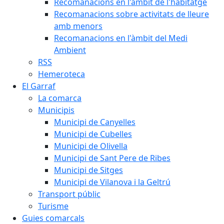
Recomanacions en l'àmbit de l'habitatge
Recomanacions sobre activitats de lleure
amb menors
Recomanacions en l'àmbit del Medi
Ambient
RSS
Hemeroteca
El Garraf
La comarca
Municipis
Municipi de Canyelles
Municipi de Cubelles
Municipi de Olivella
Municipi de Sant Pere de Ribes
Municipi de Sitges
Municipi de Vilanova i la Geltrú
Transport públic
Turisme
Guies comarcals