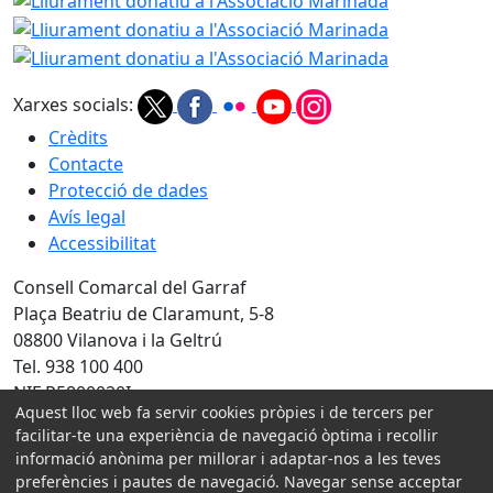
Lliurament d
Xarxes socials:
Crèdits
Contacte
Protecció de dades
Avís legal
Accessibilitat
Consell Comarcal del Garraf
Plaça Beatriu de Claramunt, 5-8
08800 Vilanova i la Geltrú
Tel. 938 100 400
NIF P5800020I
Aquest lloc web fa servir cookies pròpies i de tercers per
facilitar-te una experiència de navegació òptima i recollir
Amb la col·laboració de:
informació anònima per millorar i adaptar-nos a les teves
preferències i pautes de navegació. Navegar sense acceptar