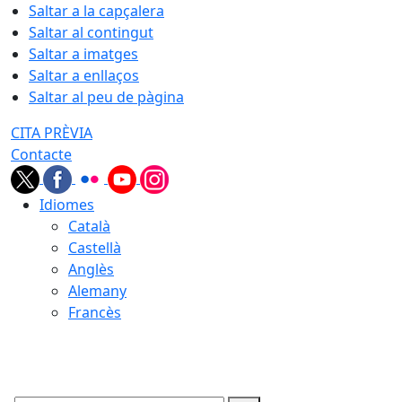
Saltar a la capçalera
Saltar al contingut
Saltar a imatges
Saltar a enllaços
Saltar al peu de pàgina
CITA PRÈVIA
Contacte
Idiomes
Català
Castellà
Anglès
Alemany
Francès
09.08.2026 | 13:20