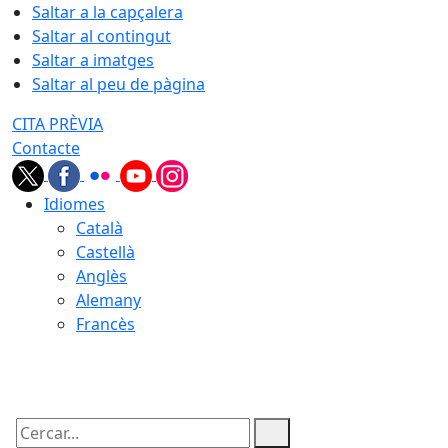
Saltar a la capçalera
Saltar al contingut
Saltar a imatges
Saltar al peu de pàgina
CITA PRÈVIA
Contacte
Idiomes
Català
Castellà
Anglès
Alemany
Francès
05.08.2026 | 22:18