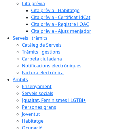
Cita prèvia
Cita prèvia - Habitatge
Cita prèvia - Certificat IdCat
Cita prèvia - Registre i OAC
Cita prèvia - Ajuts menjador
Serveis i tràmits
Catàleg de Serveis
Tràmits i gestions
Carpeta ciutadana
Notificacions electròniques
Factura electrònica
Àmbits
Ensenyament
Serveis socials
Igualtat, Feminismes i LGTBI+
Persones grans
Joventut
Habitatge
Ocupació