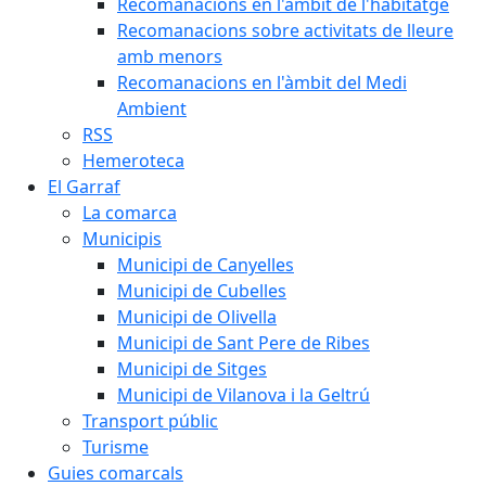
Recomanacions en l'àmbit de l'habitatge
Recomanacions sobre activitats de lleure
amb menors
Recomanacions en l'àmbit del Medi
Ambient
RSS
Hemeroteca
El Garraf
La comarca
Municipis
Municipi de Canyelles
Municipi de Cubelles
Municipi de Olivella
Municipi de Sant Pere de Ribes
Municipi de Sitges
Municipi de Vilanova i la Geltrú
Transport públic
Turisme
Guies comarcals