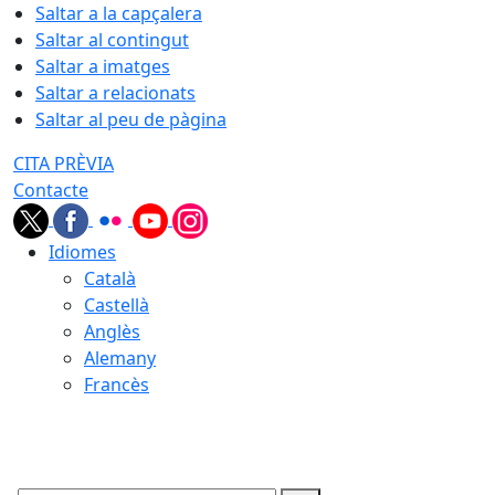
Saltar a la capçalera
Saltar al contingut
Saltar a imatges
Saltar a relacionats
Saltar al peu de pàgina
CITA PRÈVIA
Contacte
Idiomes
Català
Castellà
Anglès
Alemany
Francès
10.08.2026 | 06:56