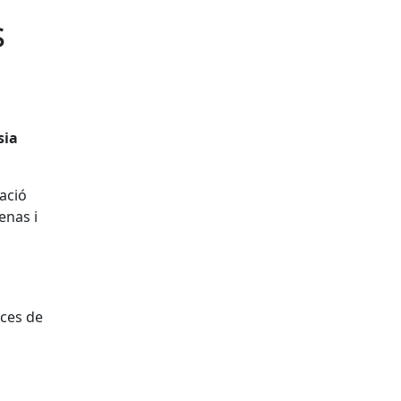
s
sia
ació
enas i
a
nces de