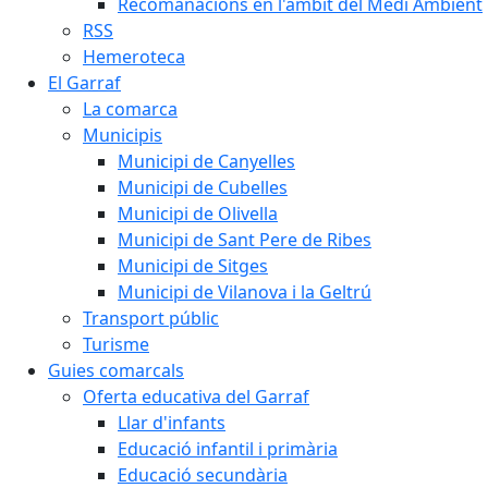
Recomanacions en l'àmbit del Medi Ambient
RSS
Hemeroteca
El Garraf
La comarca
Municipis
Municipi de Canyelles
Municipi de Cubelles
Municipi de Olivella
Municipi de Sant Pere de Ribes
Municipi de Sitges
Municipi de Vilanova i la Geltrú
Transport públic
Turisme
Guies comarcals
Oferta educativa del Garraf
Llar d'infants
Educació infantil i primària
Educació secundària