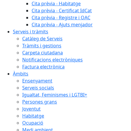
Cita prèvia - Habitatge
Cita prèvia - Certificat IdCat
Cita prèvia - Registre i OAC
Cita prèvia - Ajuts menjador
Serveis i tràmits
Catàleg de Serveis
Tràmits i gestions
Carpeta ciutadana
Notificacions electròniques
Factura electrònica
Àmbits
Ensenyament
Serveis socials
Igualtat, Feminismes i LGTBI+
Persones grans
Joventut
Habitatge
Ocupació
Medi ambient