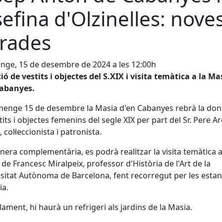
sefina d'Olzinelles: nove
rades
ge, 15 de desembre de 2024 a les 12:00h
ó de vestits i objectes del S.XIX i visita temàtica a la Ma
Cabanyes.
menge 15 de desembre la Masia d'en Cabanyes rebrà la don
tits i objectes femenins del segle XIX per part del Sr. Pere Ar
 col·leccionista i patronista.
era complementària, es podrà realitzar la visita temàtica 
 de Francesc Miralpeix, professor d'Història de l'Art de la
sitat Autònoma de Barcelona, fent recorregut per les esta
ia.
ament, hi haurà un refrigeri als jardins de la Masia.