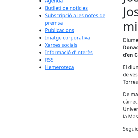
Agenda
Jo
Butlletí de notícies
Subscripció a les notes de
mi
premsa
Publicacions
Imatge corporativa
Diumen
Xarxes socials
Donaci
Informació d'interès
d'en 
RSS
Hemeroteca
El diu
de ves
Torres,
De man
càrrec
Univer
la Mas
Seguid