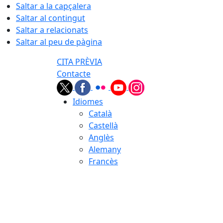
Saltar a la capçalera
Saltar al contingut
Saltar a relacionats
Saltar al peu de pàgina
CITA PRÈVIA
Contacte
Idiomes
Català
Castellà
Anglès
Alemany
Francès
08.08.2026 | 01:01