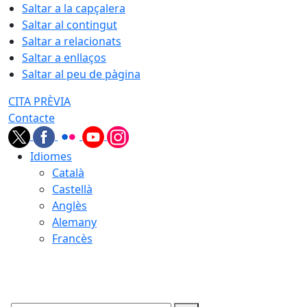
Saltar a la capçalera
Saltar al contingut
Saltar a relacionats
Saltar a enllaços
Saltar al peu de pàgina
CITA PRÈVIA
Contacte
Idiomes
Català
Castellà
Anglès
Alemany
Francès
07.08.2026 | 21:57