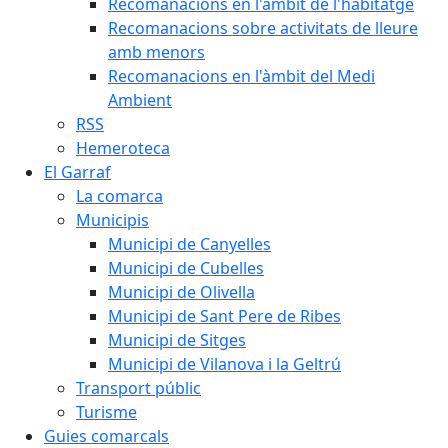
Recomanacions en l'àmbit de l'habitatge
Recomanacions sobre activitats de lleure
amb menors
Recomanacions en l'àmbit del Medi
Ambient
RSS
Hemeroteca
El Garraf
La comarca
Municipis
Municipi de Canyelles
Municipi de Cubelles
Municipi de Olivella
Municipi de Sant Pere de Ribes
Municipi de Sitges
Municipi de Vilanova i la Geltrú
Transport públic
Turisme
Guies comarcals